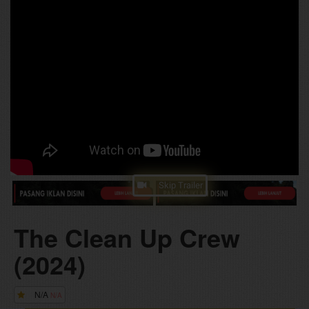
Skip Trailer
The Clean Up Crew
(2024)
N/A
N/A