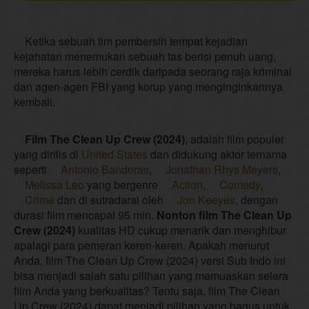
Ketika sebuah tim pembersih tempat kejadian
kejahatan menemukan sebuah tas berisi penuh uang,
mereka harus lebih cerdik daripada seorang raja kriminal
dan agen-agen FBI yang korup yang menginginkannya
kembali.
Film The Clean Up Crew (2024)
, adalah film populer
yang dirilis di
United States
dan didukung aktor ternama
seperti
Antonio Banderas
,
Jonathan Rhys Meyers
,
Melissa Leo
yang bergenre
Action
,
Comedy
,
Crime
dan di sutradarai oleh
Jon Keeyes
, dengan
durasi film mencapai 95 min.
Nonton film The Clean Up
Crew (2024)
kualitas HD cukup menarik dan menghibur
apalagi para pemeran keren-keren. Apakah menurut
Anda, film The Clean Up Crew (2024) versi Sub Indo ini
bisa menjadi salah satu pilihan yang memuaskan selera
film Anda yang berkualitas? Tentu saja, film The Clean
Up Crew (2024) dapat menjadi pilihan yang bagus untuk