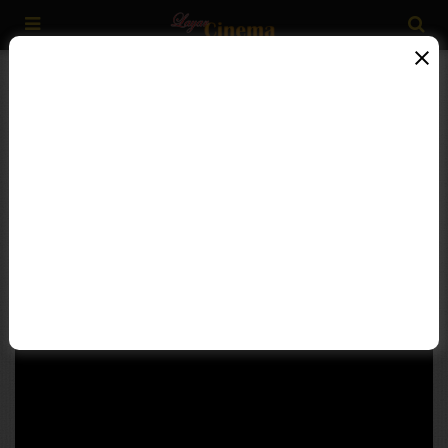
Home
»
Action
»
The Clean Up Crew (2024)